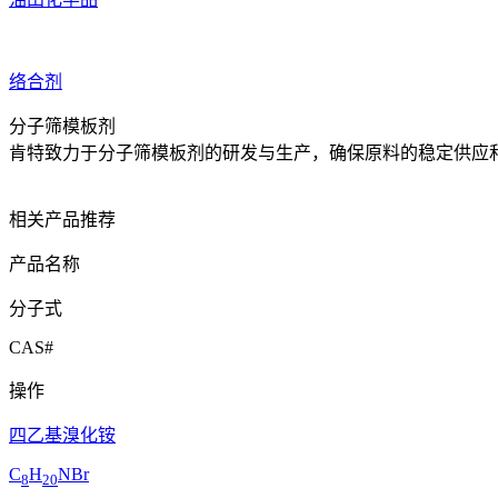
络合剂
分子筛模板剂
肯特致力于分子筛模板剂的研发与生产，确保原料的稳定供应
相关产品推荐
产品名称
分子式
CAS#
操作
四乙基溴化铵
C
H
NBr
8
20