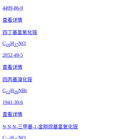
4499-86-9
查看详情
四丁基氢氧化铵
C
H
NO
16
37
2052-49-5
查看详情
四丙基溴化铵
C
H
NBr
12
28
1941-30-6
查看详情
N,N,N-三甲基-1-金刚烷基氢氧化铵
C
H
NO