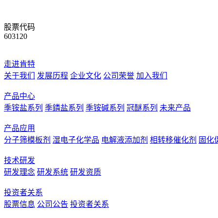
股票代码
603120
走进肯特
关于我们
发展历程
企业文化
公司荣誉
加入我们
产品中心
季铵盐系列
季鏻盐系列
季铵碱系列
冠醚系列
未来产品
产品应用
分子筛模板剂
湿电子化学品
电解液添加剂
相转移催化剂
固化
技术研发
研发理念
研发系统
研发资质
投资者关系
股票信息
公司公告
投资者关系