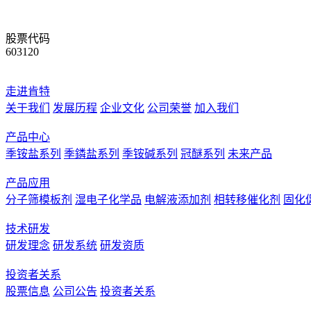
股票代码
603120
走进肯特
关于我们
发展历程
企业文化
公司荣誉
加入我们
产品中心
季铵盐系列
季鏻盐系列
季铵碱系列
冠醚系列
未来产品
产品应用
分子筛模板剂
湿电子化学品
电解液添加剂
相转移催化剂
固化
技术研发
研发理念
研发系统
研发资质
投资者关系
股票信息
公司公告
投资者关系