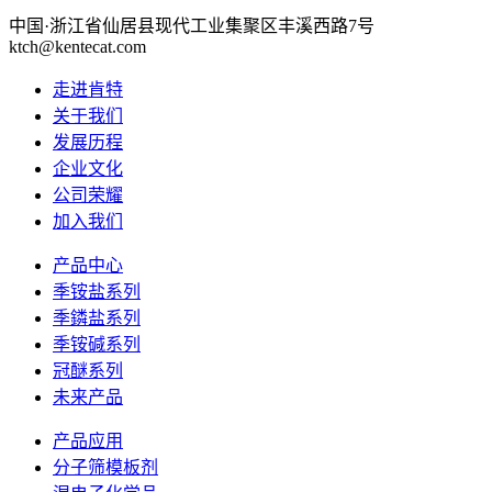
中国·浙江省仙居县现代工业集聚区丰溪西路7号
ktch@kentecat.com
走进肯特
关于我们
发展历程
企业文化
公司荣耀
加入我们
产品中心
季铵盐系列
季鏻盐系列
季铵碱系列
冠醚系列
未来产品
产品应用
分子筛模板剂