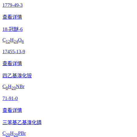
1779-49-3
查看详情
18-冠醚-6
C
H
O
12
24
6
17455-13-9
查看详情
四乙基溴化铵
C
H
NBr
8
20
71-91-0
查看详情
三苯基乙基溴化鏻
C
H
PBr
20
20