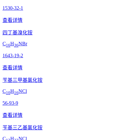
1530-32-1
查看详情
四丁基溴化铵
C
H
NBr
16
36
1643-19-2
查看详情
苄基三甲基氯化铵
C
H
NCl
10
16
56-93-9
查看详情
苄基三乙基氯化铵
C
H
NCl