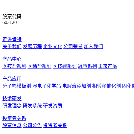
股票代码
603120
走进肯特
关于我们
发展历程
企业文化
公司荣誉
加入我们
产品中心
季铵盐系列
季鏻盐系列
季铵碱系列
冠醚系列
未来产品
产品应用
分子筛模板剂
湿电子化学品
电解液添加剂
相转移催化剂
固化
技术研发
研发理念
研发系统
研发资质
投资者关系
股票信息
公司公告
投资者关系