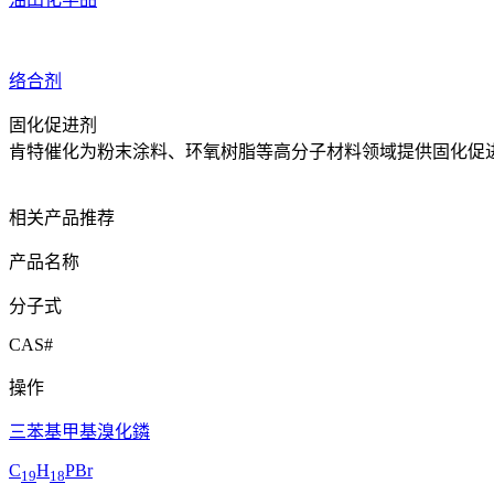
络合剂
固化促进剂
肯特催化为粉末涂料、环氧树脂等高分子材料领域提供固化促
相关产品推荐
产品名称
分子式
CAS#
操作
三苯基甲基溴化鏻
C
H
PBr
19
18